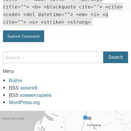
title=""> <b> <blockquote cite=""> <cite>
<code> <del datetime=""> <em> <i> <q
cite=""> <s> <strike> <strong>
Мета
Войти
RSS
записей
RSS
комментариев
WordPress.org