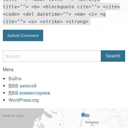
title=""> <b> <blockquote cite=""> <cite>
<code> <del datetime=""> <em> <i> <q
cite=""> <s> <strike> <strong>
Мета
Войти
RSS
записей
RSS
комментариев
WordPress.org