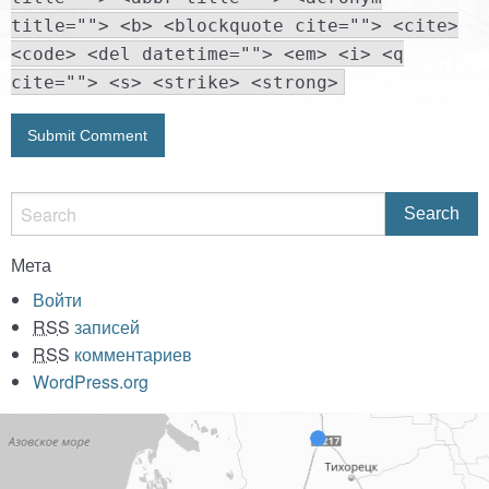
title=""> <b> <blockquote cite=""> <cite>
<code> <del datetime=""> <em> <i> <q
cite=""> <s> <strike> <strong>
Мета
Войти
RSS
записей
RSS
комментариев
WordPress.org