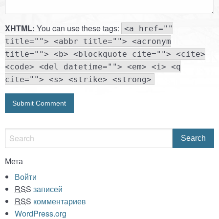
XHTML:
You can use these tags:
<a href=""
title=""> <abbr title=""> <acronym
title=""> <b> <blockquote cite=""> <cite>
<code> <del datetime=""> <em> <i> <q
cite=""> <s> <strike> <strong>
Мета
Войти
RSS
записей
RSS
комментариев
WordPress.org