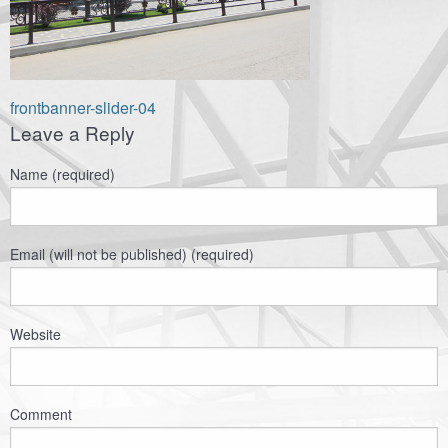
Навигация
frontbanner-slider-04
Leave a Reply
по
записям
Name (required)
Email (will not be published) (required)
Website
Comment