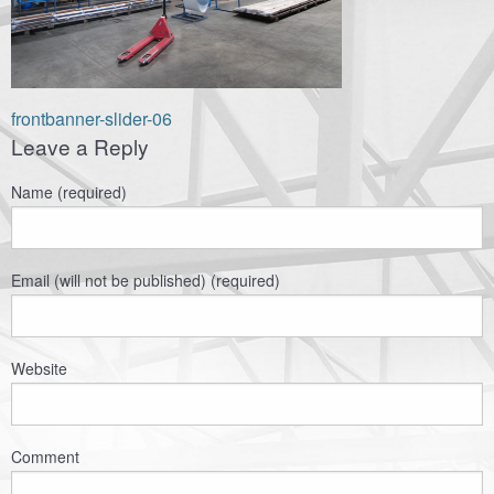
Навигация
frontbanner-slider-06
Leave a Reply
по
записям
Name (required)
Email (will not be published) (required)
Website
Comment