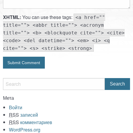
XHTML:
You can use these tags:
<a href=""
title=""> <abbr title=""> <acronym
title=""> <b> <blockquote cite=""> <cite>
<code> <del datetime=""> <em> <i> <q
cite=""> <s> <strike> <strong>
Мета
Войти
RSS
записей
RSS
комментариев
WordPress.org