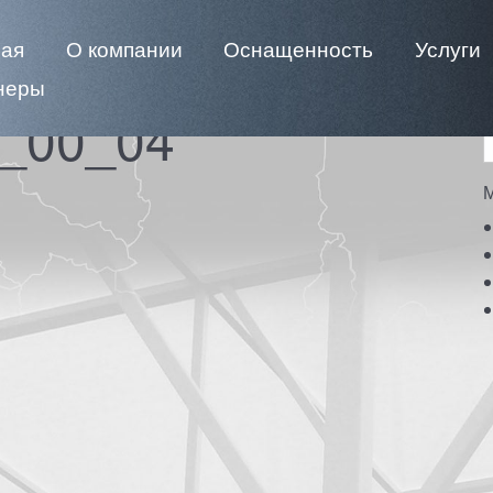
ная
О компании
Оснащенность
Услуги
неры
1_00_04