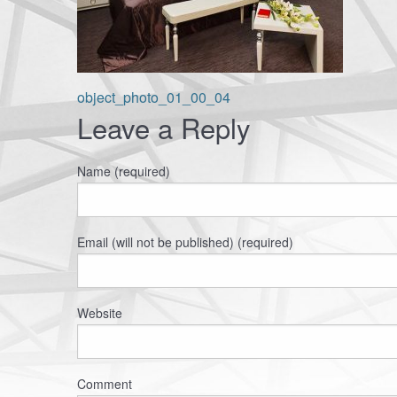
Навигация
object_photo_01_00_04
Leave a Reply
по
Name (required)
записям
Email (will not be published) (required)
Website
Comment