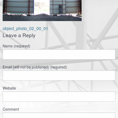
Навигация
object_photo_02_00_01
Leave a Reply
по
записям
Name (required)
Email (will not be published) (required)
Website
Comment