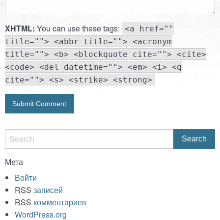
XHTML:
You can use these tags:
<a href=""
title=""> <abbr title=""> <acronym
title=""> <b> <blockquote cite=""> <cite>
<code> <del datetime=""> <em> <i> <q
cite=""> <s> <strike> <strong>
Мета
Войти
RSS
записей
RSS
комментариев
WordPress.org