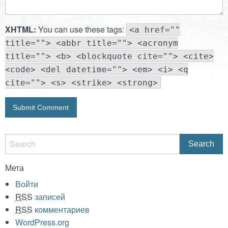
XHTML:
You can use these tags:
<a href=""
title=""> <abbr title=""> <acronym
title=""> <b> <blockquote cite=""> <cite>
<code> <del datetime=""> <em> <i> <q
cite=""> <s> <strike> <strong>
Мета
Войти
RSS
записей
RSS
комментариев
WordPress.org