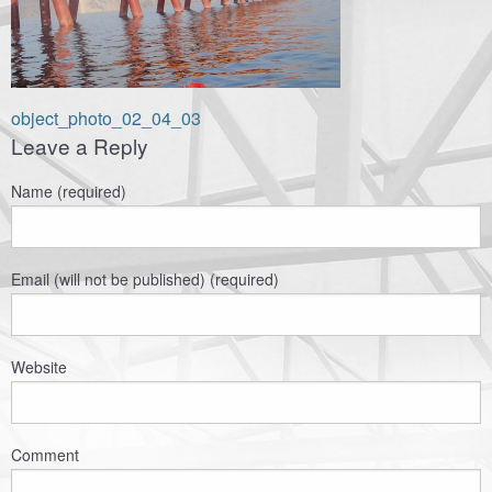
Навигация
object_photo_02_04_03
Leave a Reply
по
записям
Name (required)
Email (will not be published) (required)
Website
Comment