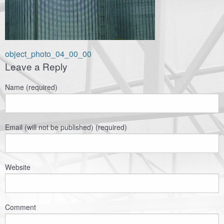
Навигация
object_photo_04_00_00
Leave a Reply
по
записям
Name (required)
Email (will not be published) (required)
Website
Comment