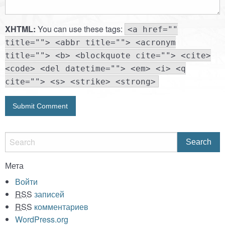
XHTML:
You can use these tags:
<a href=""
title=""> <abbr title=""> <acronym
title=""> <b> <blockquote cite=""> <cite>
<code> <del datetime=""> <em> <i> <q
cite=""> <s> <strike> <strong>
Мета
Войти
RSS
записей
RSS
комментариев
WordPress.org