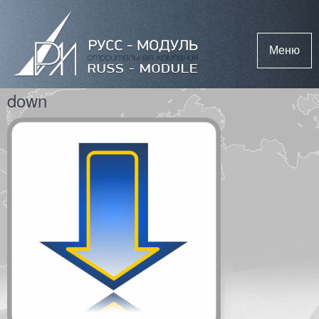
Меню
down