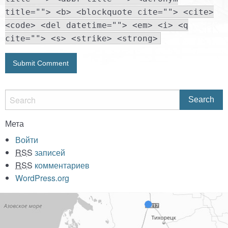
title=""> <b> <blockquote cite=""> <cite>
<code> <del datetime=""> <em> <i> <q
cite=""> <s> <strike> <strong>
Мета
Войти
RSS
записей
RSS
комментариев
WordPress.org