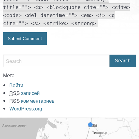
title=""> <b> <blockquote cite=""> <cite>
<code> <del datetime=""> <em> <i> <q
cite=""> <s> <strike> <strong>
Мета
Войти
RSS
записей
RSS
комментариев
WordPress.org