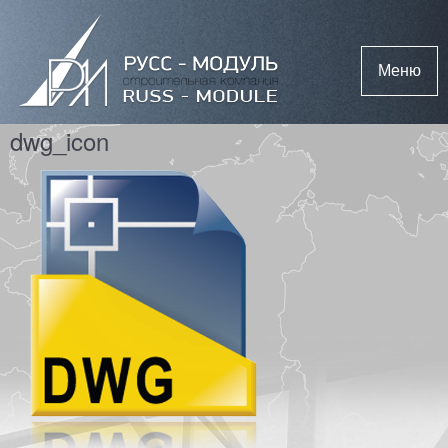
Меню
dwg_icon